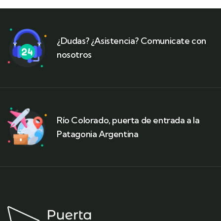
¿Dudas? ¿Asistencia? Comunicate con
nosotros
Río Colorado, puerta de entrada a la
Patagonia Argentina