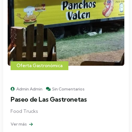
Oferta Gastronómica
Admin Admin
Sin Comentarios
Paseo de Las Gastronetas
Food Trucks
Ver más