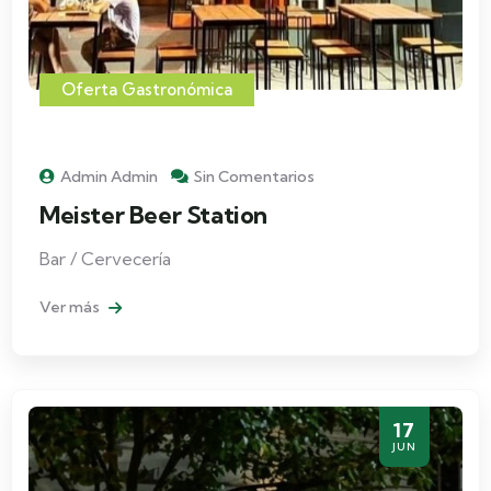
Oferta Gastronómica
Admin Admin
Sin Comentarios
Meister Beer Station
Bar / Cervecería
Ver más
17
JUN