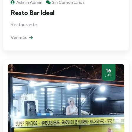
Admin Admin
Sin Comentarios
Resto Bar Ideal
Restaurante
Ver más
16
JUN