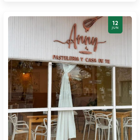
12
JUN