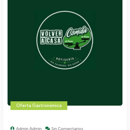
Oferta Gastronómica
Admin Admin
Sin Comentarios