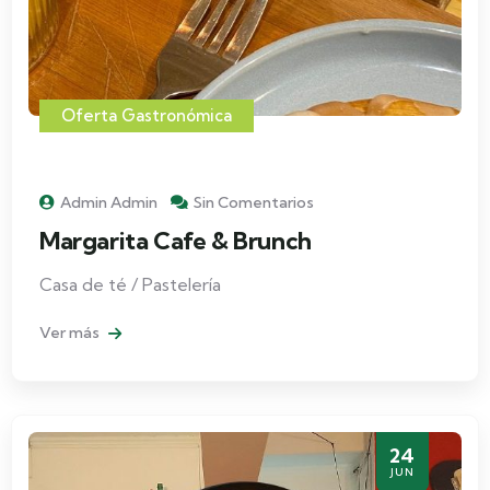
Oferta Gastronómica
Admin Admin
Sin Comentarios
Margarita Cafe & Brunch
Casa de té / Pastelería
Ver más
24
JUN