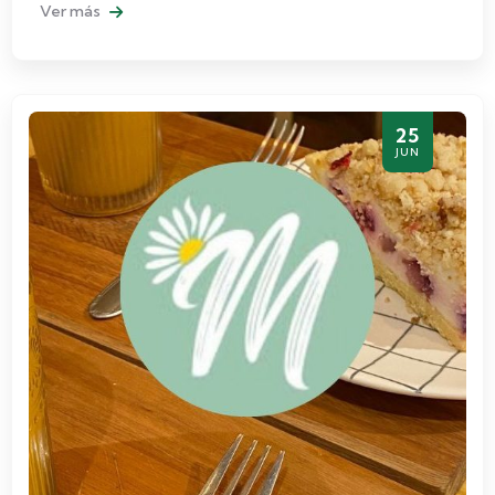
Ver más
25
JUN