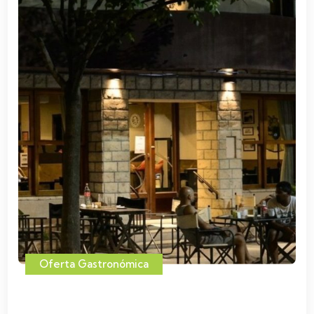
Oferta Gastronómica