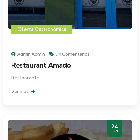
Oferta Gastronómica
Admin Admin
Sin Comentarios
Restaurant Amado
Restaurante
Ver más
24
JUN