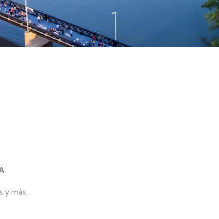
A
os y más.