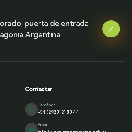
lorado, puerta de entrada
tagonia Argentina
Contactar
Llamános
+54 (2920) 21 80 44
Email
info@riocoloradoturismo.gob.ar