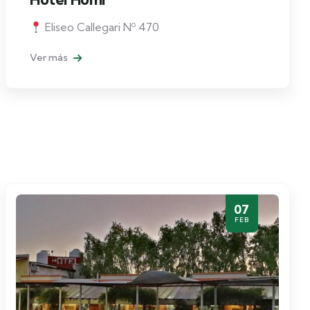
Eliseo Callegari Nº 470
Ver más
07
FEB