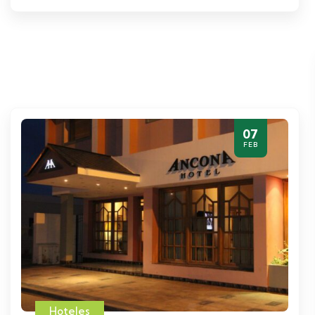
07
FEB
Hoteles