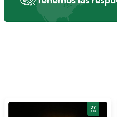
27
FEB