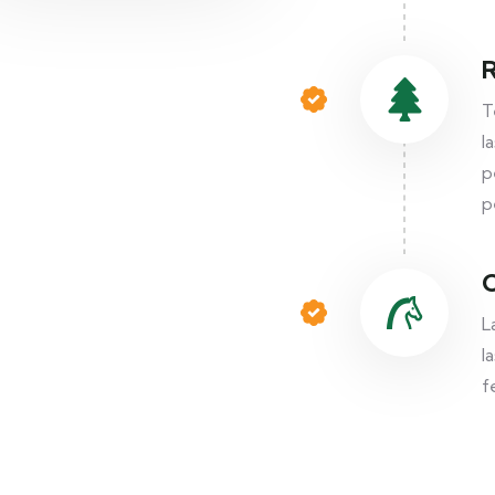
R
T
l
p
p
C
L
l
f