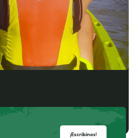
¡Escribínos!