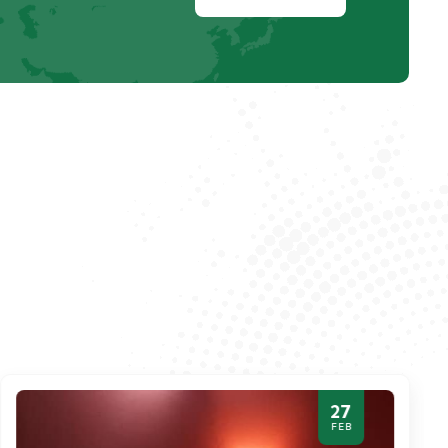
27
FEB