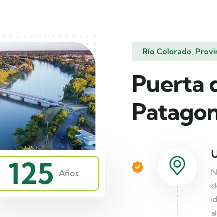
Río Colorado, Provi
Puerta d
Patagon
U
125
N
Años
d
i
a