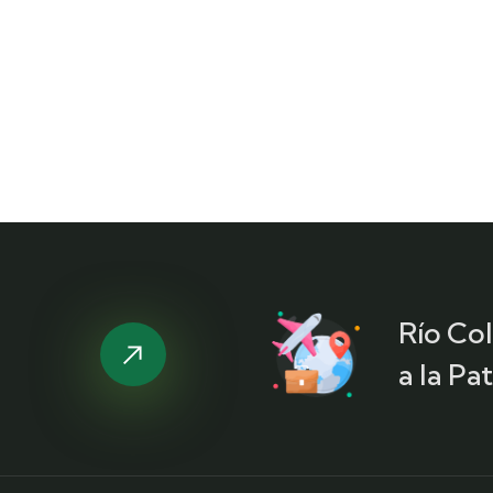
Río Co
a la Pa