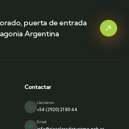
lorado, puerta de entrada
tagonia Argentina
Contactar
Llamános
+54 (2920) 21 80 44
Email
info@riocoloradoturismo.gob.ar